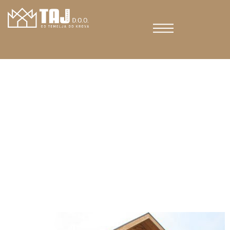
Kategorija:
Uncategorized
Radovi i
konstrukcije od
drveta