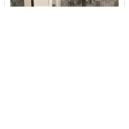
Visoko-“Ključ u ruke “
Završeni projekti
Više informacija