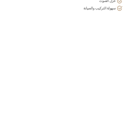
عزل الصوت
سهولة التركيب والصيانة
أعمال البناء
بدءًا من البناء الخام وحتى تفاصيل التشطيب
الدقيقة، يقدم فريق البناء لدينا خدمة متميزة
لكل مشروع. البناء بالطوب والجدران
الفاصلة وتزيين الجدران الداخلية والخارجية –
نقوم بتنفيذ كل جانب من جوانب العمل بشغف
ودقة.
المتانة والموثوقية
التصميم الجمالي والوظيفي
الخبرة في كل التفاصيل
حلول مصممة خصيصا